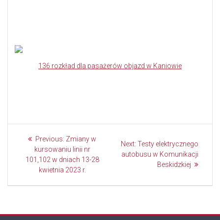
136 rozkład dla pasażerów objazd w Kaniowie
Nawigacja
Previous
Previous:
Zmiany w
Next
Next:
Testy elektrycznego
wpisu
post:
kursowaniu linii nr
post:
autobusu w Komunikacji
101,102 w dniach 13-28
Beskidzkiej
kwietnia 2023 r.