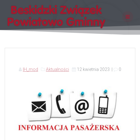
Skip
to
content
IH_mod
Aktualności
12 kwietnia 2023
|
0