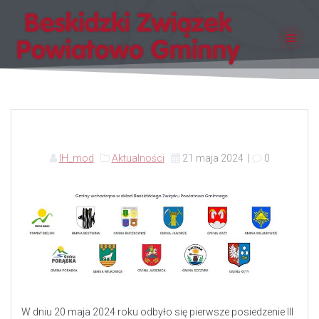
Skip
to
content
IH_mod
Aktualności
21 maja 2024
|
0
W dniu 20 maja 2024 roku odbyło się pierwsze posiedzenie III