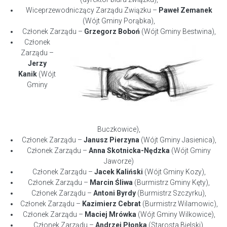
Wiceprzewodniczący Zarządu Związku –
Paweł Zemanek
(Wójt Gminy Porąbka),
Członek Zarządu –
Grzegorz Boboń
(Wójt Gminy Bestwina),
Członek
Zarządu –
Jerzy
Kanik
(Wójt
Gminy
Buczkowice),
Członek Zarządu –
Janusz Pierzyna
(Wójt Gminy Jasienica),
Członek Zarządu –
Anna Skotnicka-Nędzka
(Wójt Gminy
Jaworze)
Członek Zarządu –
Jacek Kaliński
(Wójt Gminy Kozy),
Członek Zarządu –
Marcin Śliwa
(Burmistrz Gminy Kęty),
Członek Zarządu –
Antoni Byrdy
(Burmistrz Szczyrku),
Członek Zarządu –
Kazimierz Cebrat
(Burmistrz Wilamowic),
Członek Zarządu –
Maciej Mrówka
(Wójt Gminy Wilkowice),
Członek Zarządu –
Andrzej Płonka
(Starosta Bielski),