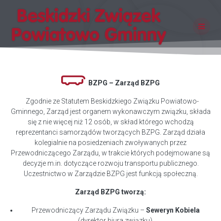
Skip
to
content
BZPG – Zarząd BZPG
Zgodnie ze Statutem Beskidzkiego Związku Powiatowo-
Gminnego, Zarząd jest organem wykonawczym związku, składa
się z nie więcej niż 12 osób, w skład którego wchodzą
reprezentanci samorządów tworzących BZPG. Zarząd działa
kolegialnie na posiedzeniach zwoływanych przez
Przewodniczącego Zarządu, w trakcie których podejmowane są
decyzje m.in. dotyczące rozwoju transportu publicznego.
Uczestnictwo w Zarządzie BZPG jest funkcją społeczną.
Zarząd BZPG tworzą:
Przewodniczący Zarządu Związku –
Seweryn Kobiela
(dyrektor biura związku),