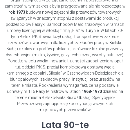
organizacyjnego w zarządzaniu. Jednym z przygotowanych
zamierzeń w tym zakresie była przygotowana ale nie rozpoczęta w
rok 1973
budowa nowej zajezdni dla przewozów towarowych
związanych w znacznym stopniu z dostawami do produkcji
podzespołów Fabryki Samochodów Małolitrażowych w ramach
umowy licencyjnej w włoską firmą „Fiat” w Turynie. W latach 70-
tych Bielski P.K.S. świadczył usługi transportowe w zakresie
przewozów towarowych dla licznych zakładów pracy w Bielsku-
Białej i okolicy do portów polskich, jak również lokalne przewozy
dystrybucyjne (mleko, żywiec, gazy techniczne, wyroby hutnicze).
Ponadto w celu wyeliminowania trudności zaopatrzenia w opał
tut. oddział P.K.S. przejął kompleksową dostawę węgla
kamiennego z kopalni „Silesia” w Czechowicach-Dziedzicach dla
biur opałowych, zakładów pracy i instytucji oraz urzędów na
terenie miasta. Podkreślenia wymaga fakt, że na podstawie
uchwały nr 116 Rady Ministrów w latach
1968-1970
działało na
terenie miasta Bielsko-Biała Biuro Obsługi Spedycyjno-
Przewozowej zajmujące się koordynacją wszystkich
miejscowych przewoźników.
Lata 90-te