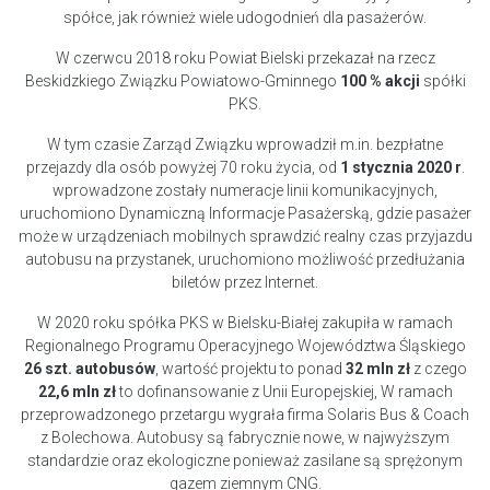
spółce, jak również wiele udogodnień dla pasażerów.
W czerwcu 2018 roku Powiat Bielski przekazał na rzecz
Beskidzkiego Związku Powiatowo-Gminnego
100 % akcji
spółki
PKS.
W tym czasie Zarząd Związku wprowadził m.in. bezpłatne
przejazdy dla osób powyżej 70 roku życia, od
1 stycznia 2020 r
.
wprowadzone zostały numeracje linii komunikacyjnych,
uruchomiono Dynamiczną Informacje Pasażerską, gdzie pasażer
może w urządzeniach mobilnych sprawdzić realny czas przyjazdu
autobusu na przystanek, uruchomiono możliwość przedłużania
biletów przez Internet.
W 2020 roku spółka PKS w Bielsku-Białej zakupiła w ramach
Regionalnego Programu Operacyjnego Województwa Śląskiego
26 szt. autobusów
, wartość projektu to ponad
32 mln zł
z czego
22,6 mln zł
to dofinansowanie z Unii Europejskiej, W ramach
przeprowadzonego przetargu wygrała firma Solaris Bus & Coach
z Bolechowa. Autobusy są fabrycznie nowe, w najwyższym
standardzie oraz ekologiczne ponieważ zasilane są sprężonym
gazem ziemnym CNG.