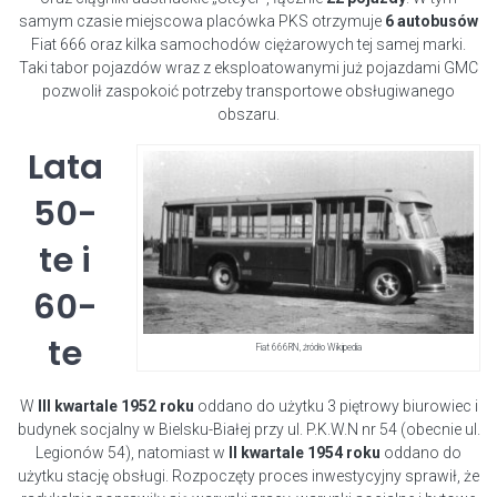
samym czasie miejscowa placówka PKS otrzymuje
6 autobusów
Fiat 666 oraz kilka samochodów ciężarowych tej samej marki.
Taki tabor pojazdów wraz z eksploatowanymi już pojazdami GMC
pozwolił zaspokoić potrzeby transportowe obsługiwanego
obszaru.
Lata
50-
te i
60-
te
Fiat 666RN, źródło Wikipedia
W
III kwartale 1952 roku
oddano do użytku 3 piętrowy biurowiec i
budynek socjalny w Bielsku-Białej przy ul. P.K.W.N nr 54 (obecnie ul.
Legionów 54), natomiast w
II kwartale 1954 roku
oddano do
użytku stację obsługi. Rozpoczęty proces inwestycyjny sprawił, że