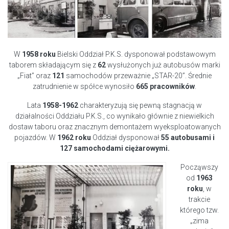
W
1958 roku
Bielski Oddział P.K.S. dysponował podstawowym
taborem składającym się z
62
wysłużonych już autobusów marki
„Fiat” oraz
121
samochodów przeważnie „STAR-20”. Średnie
zatrudnienie w spółce wynosiło
665 pracowników
.
Lata
1958-1962
charakteryzują się pewną stagnacją w
działalności Oddziału P.K.S., co wynikało głównie z niewielkich
dostaw taboru oraz znacznym demontażem wyeksploatowanych
pojazdów. W
1962 roku
Oddział dysponował
55 autobusami i
127 samochodami ciężarowymi.
Począwszy
od
1963
roku
, w
trakcie
którego tzw.
„zima