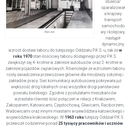
stulecia”
sparaliżował
a
krajowy
transport
samochodo
wy i kolejowy,
Warsztat
nastąpił
dynamiczny
wzrost dostaw taboru do tutejszego Oddziału P.K.S.-u, tak że
w
roku 1970
stan ilościowy taboru dostępnego przez P.K.S.
zwiększył się 4- krotnie w zakresie autobusów oraz 2 -krotnie w
zakresie pojazdów ciężarowych. Równolegle ze wzrostem taboru
rosły świadczenia przewozowe głównie dla młodzieży szkolnej i
zakładów pracy. Sieć komunikacji autobusowej pokrywała już
większość dróg lokalnych oraz wszystkie drogi państwowe
powiatu bielskiego. Zgodnie z postulatami mieszkańców
wzrastała również ilość połączeń w relacji z Krakowem,
Zakopanem, Katowicami, Częstochową, Gliwicami, Raciborzem,
Wadowicami oraz innymi miastami województwa katowickiego i
województwa krakowskiego. W
1963 roku
tutejszy Oddział P.K.S.
przewoził codziennie ponad
25 tysięcy pracowników i uczniów
.