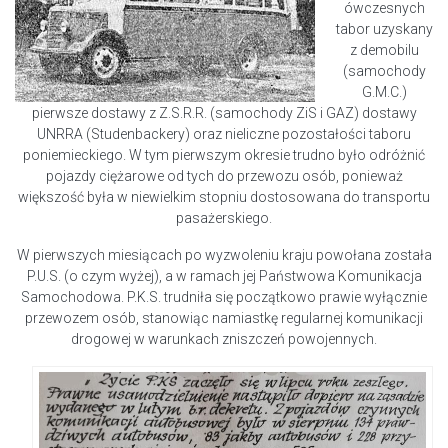
ówczesnych
tabor uzyskany
z demobilu
(samochody
G.M.C.)
pierwsze dostawy z Z.S.R.R. (samochody ZiS i GAZ) dostawy
UNRRA (Studenbackery) oraz nieliczne pozostałości taboru
poniemieckiego. W tym pierwszym okresie trudno było odróżnić
pojazdy ciężarowe od tych do przewozu osób, ponieważ
większość była w niewielkim stopniu dostosowana do transportu
pasażerskiego.
W pierwszych miesiącach po wyzwoleniu kraju powołana została
P.U.S. (o czym wyżej), a w ramach jej Państwowa Komunikacja
Samochodowa. P.K.S. trudniła się początkowo prawie wyłącznie
przewozem osób, stanowiąc namiastkę regularnej komunikacji
drogowej w warunkach zniszczeń powojennych.