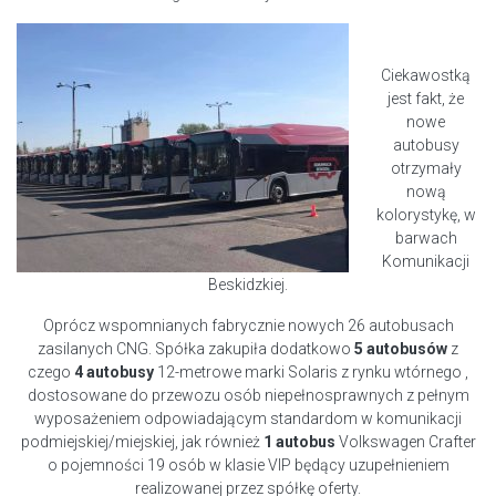
Ciekawostką
jest fakt, że
nowe
autobusy
otrzymały
nową
kolorystykę, w
barwach
Komunikacji
Beskidzkiej.
Oprócz wspomnianych fabrycznie nowych 26 autobusach
zasilanych CNG. Spółka zakupiła dodatkowo
5 autobusów
z
czego
4 autobusy
12-metrowe marki Solaris
z rynku wtórnego ,
dostosowane do przewozu osób niepełnosprawnych z pełnym
wyposażeniem odpowiadającym standardom w komunikacji
podmiejskiej/miejskiej, jak również
1 autobus
Volkswagen Crafter
o pojemności 19 osób w klasie VIP będący uzupełnieniem
realizowanej przez spółkę oferty.