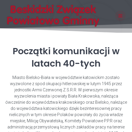
Skip
to
content
Początki komunikacji w
latach 40-tych
Miasto Bielsko-Biała w województwie katowickim zostało
wyzwolone z spod okupacji hitlerowskiej w lutym 1945 przez
jednostki Armii Czerwonej Z.S.R.R. W pierwszym okresie
wyzwolenia miasta i powiaty Biała Krakowska, należąca
ówcześnie do województwa krakowskiego oraz Bielsko, należące
do województwa katowickiego dzięki bezinteresownej pracy
nielicznych w tym okresie Polaków powołały do życia władze
miejskie, Milicję Obywatelską, Komitety Powiatowe P.P.R oraz
administrację przemysłową licznych zakładów pracy na terenie