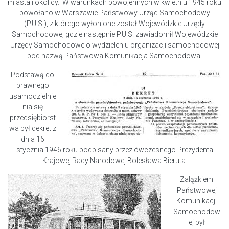
miasta i okolicy. W warunkach powojennych w kwietniu 1945 roku
powołano w Warszawie Państwowy Urząd Samochodowy
(P.U.S.), z którego wyłonione został Wojewódzkie Urzędy
Samochodowe, gdzie następnie P.U.S. zawiadomił Wojewódzkie
Urzędy Samochodowe o wydzieleniu organizacji samochodowej
pod nazwą Państwowa Komunikacja Samochodowa.
Podstawą do
prawnego
usamodzielnie
nia się
przedsiębiorst
wa był dekret z
dnia 16
stycznia 1946 roku podpisany przez ówczesnego Prezydenta
Krajowej Rady Narodowej Bolesława Bieruta.
Zalążkiem
Państwowej
Komunikacji
Samochodow
ej był