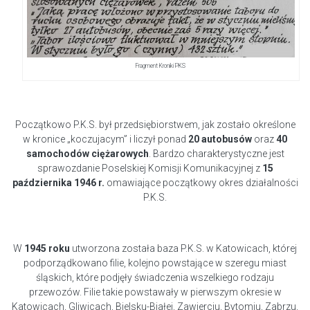
Fragment Kroniki PKS
Początkowo P.K.S. był przedsiębiorstwem, jak zostało określone
w kronice „koczujacym” i liczył ponad
20 autobusów
oraz
40
samochodów ciężarowych
. Bardzo charakterystyczne jest
sprawozdanie Poselskiej Komisji Komunikacyjnej z
15
października 1946 r.
omawiające początkowy okres działalności
P.K.S.
W
1945 roku
utworzona została baza P.K.S. w Katowicach, której
podporządkowano filie, kolejno powstające w szeregu miast
śląskich, które podjęły świadczenia wszelkiego rodzaju
przewozów. Filie takie powstawały w pierwszym okresie w
Katowicach, Gliwicach, Bielsku-Białej, Zawierciu, Bytomiu, Zabrzu,