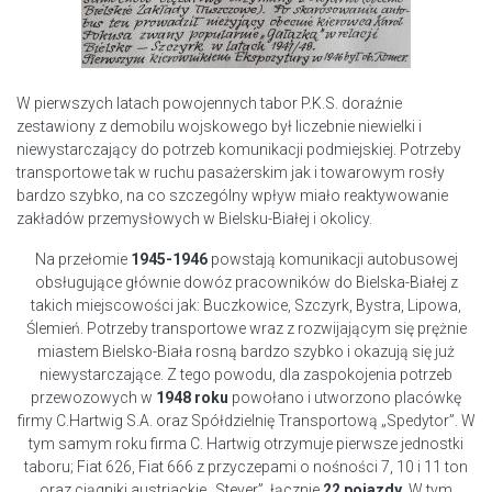
W pierwszych latach powojennych tabor P.K.S. doraźnie
zestawiony z demobilu wojskowego był liczebnie niewielki i
niewystarczający do potrzeb komunikacji podmiejskiej. Potrzeby
transportowe tak w ruchu pasażerskim jak i towarowym rosły
bardzo szybko, na co szczególny wpływ miało reaktywowanie
zakładów przemysłowych w Bielsku-Białej i okolicy.
Na przełomie
1945-1946
powstają komunikacji autobusowej
obsługujące głównie dowóz pracowników do Bielska-Białej z
takich miejscowości jak: Buczkowice, Szczyrk, Bystra, Lipowa,
Ślemień. Potrzeby transportowe wraz z rozwijającym się prężnie
miastem Bielsko-Biała rosną bardzo szybko i okazują się już
niewystarczające. Z tego powodu, dla zaspokojenia potrzeb
przewozowych w
1948 roku
powołano i utworzono placówkę
firmy C.Hartwig S.A. oraz Spółdzielnię Transportową „Spedytor”. W
tym samym roku firma C. Hartwig otrzymuje pierwsze jednostki
taboru; Fiat 626, Fiat 666 z przyczepami o nośności 7, 10 i 11 ton
oraz ciągniki austriackie „Steyer”, łącznie
22 pojazdy
. W tym