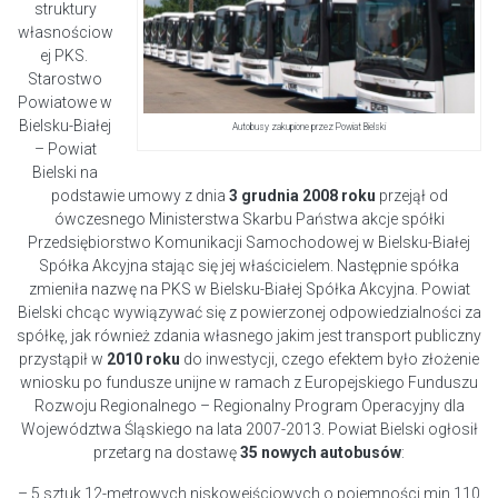
struktury
własnościow
ej PKS.
Starostwo
Powiatowe w
Bielsku-Białej
Autobusy zakupione przez Powiat Bielski
– Powiat
Bielski na
podstawie umowy z dnia
3 grudnia 2008 roku
przejął od
ówczesnego Ministerstwa Skarbu Państwa akcje spółki
Przedsiębiorstwo Komunikacji Samochodowej w Bielsku-Białej
Spółka Akcyjna stając się jej właścicielem. Następnie spółka
zmieniła nazwę na PKS w Bielsku-Białej Spółka Akcyjna. Powiat
Bielski chcąc wywiązywać się z powierzonej odpowiedzialności za
spółkę, jak również zdania własnego jakim jest transport publiczny
przystąpił w
2010 roku
do inwestycji, czego efektem było złożenie
wniosku po fundusze unijne w ramach z Europejskiego Funduszu
Rozwoju Regionalnego – Regionalny Program Operacyjny dla
Województwa Śląskiego na lata 2007-2013. Powiat Bielski ogłosił
przetarg na dostawę
35 nowych autobusów
:
– 5 sztuk 12-metrowych niskowejściowych o pojemności min.110