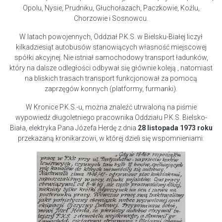
Opolu, Nysie, Prudniku, Głuchołazach, Paczkowie, Koźlu,
Chorzowie i Sosnowcu.
W latach powojennych, Oddział P.K.S. w Bielsku-Białej liczył
kilkadziesiąt autobusów stanowiących własność miejscowej
spółki akcyjnej. Nie istniał samochodowy transport ładunków,
który
na dalsze odległości
odbywał się głównie koleją , natomiast
na bliskich trasach transport funkcjonował za pomocą
zaprzęgów konnych (platformy, furmanki).
W Kronice P.K.S.-u, można znaleźć utrwaloną na piśmie
wypowiedź
długoletniego pracownika Oddziału P.K.S. Bielsko-
Biała, elektryka Pana Józefa Herdę
z dnia
28 listopada 1973 roku
przekazaną kronikarzowi, w której dzieli się wspomnieniami: