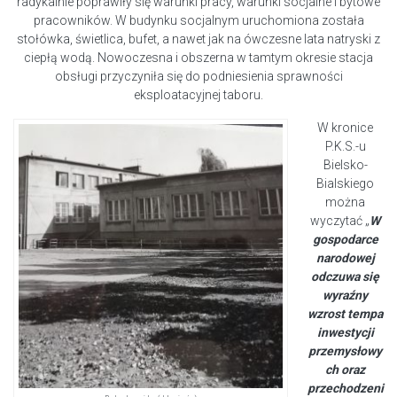
radykalnie poprawiły się warunki pracy, warunki socjalne i bytowe
pracowników. W budynku socjalnym uruchomiona została
stołówka, świetlica, bufet, a nawet jak na ówczesne lata natryski z
ciepłą wodą. Nowoczesna i obszerna w tamtym okresie stacja
obsługi przyczyniła się do podniesienia sprawności
eksploatacyjnej taboru.
W kronice
P.K.S.-u
Bielsko-
Bialskiego
można
wyczytać „
W
gospodarce
narodowej
odczuwa się
wyraźny
wzrost tempa
inwestycji
przemysłowy
ch oraz
przechodzeni