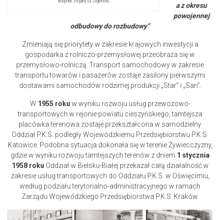
Budynek socjalny (ul. Legionów)
a z okresu
powojennej
odbudowy do rozbudowy”
Zmieniają się priorytety w zakresie krajowych inwestycji a
gospodarka z rolniczo-przemysłowej przeobraża się w
przemysłowo-rolniczą. Transport samochodowy w zakresie
transportu towarów i pasażerów zostaje zasilony pierwszymi
dostawami samochodów rodzimej produkcji „Star” i „San”.
W
1955 roku
w wyniku rozwoju usług przewozowo-
transportowych w rejonie powiatu cieszyńskiego, tamtejsza
placówka terenowa zostaje przekształcona w samodzielny
Oddział P.K.S. podległy Wojewódzkiemu Przedsiębiorstwu P.K.S.
Katowice. Podobna sytuacja dokonała się w terenie Żywiecczyzny,
gdzie w wyniku rozwoju tamtejszych terenów z dniem
1 stycznia
1958 roku
Oddział w Bielsku-Białej przekazał całą działalność w
zakresie usług transportowych do Oddziału P.K.S. w Oświęcimiu,
według podziału terytorialno-administracyjnego w ramach
Zarządu Wojewódzkiego Przedsiębiorstwa P.K.S. Kraków.