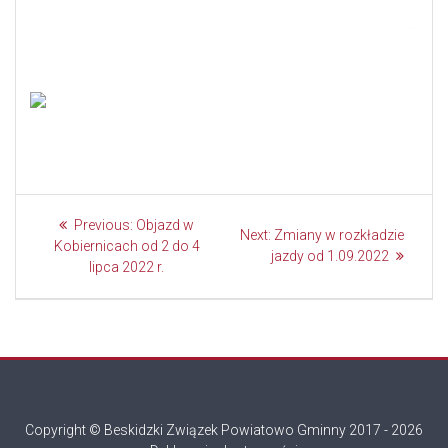
Nawigacja
Previous
Previous:
Objazd w
Next
Next:
Zmiany w rozkładzie
wpisu
post:
Kobiernicach od 2 do 4
post:
jazdy od 1.09.2022
lipca 2022 r.
Copyright © Beskidzki Związek Powiatowo Gminny 2017 - 2026