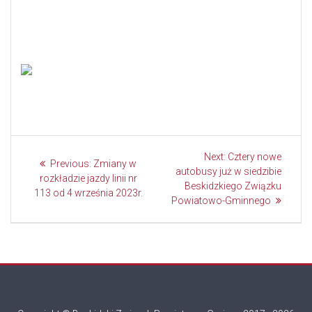
Nawigacja
Next
Next:
Cztery nowe
Previous
Previous:
Zmiany w
wpisu
post:
autobusy już w siedzibie
post:
rozkładzie jazdy linii nr
Beskidzkiego Związku
113 od 4 września 2023r.
Powiatowo-Gminnego