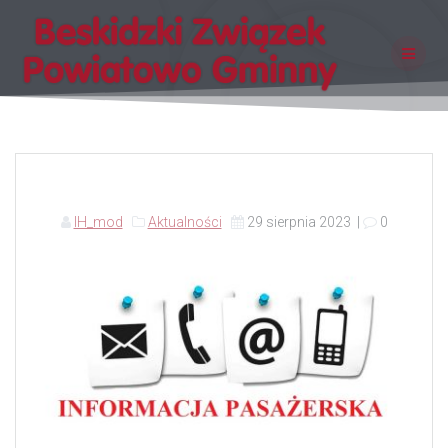
Skip
to
content
IH_mod
Aktualności
29 sierpnia 2023
|
0