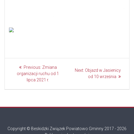
Nawigacja
Previous
Previous:
Zmiana
Next
Next:
Objazd w Jasienicy
wpisu
post:
organizacji ruchu od 1
post:
od 10 września
lipca 2021 r.
Copyright © Beskidzki Związek Powiatowo Gminny 2017 - 2026